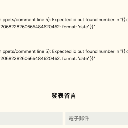
(snippets/comment line 5): Expected id but found number in "{{
068228260666484620462: format: 'date' }}"
(snippets/comment line 5): Expected id but found number in "{{
068228260666484620462: format: 'date' }}"
發表留言
電
子