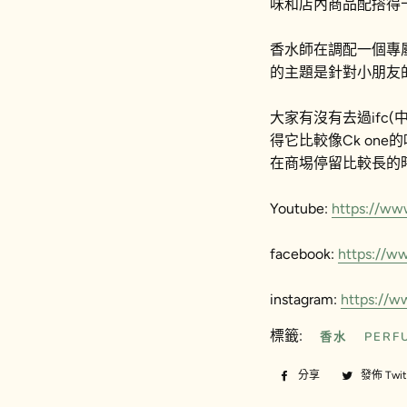
味和店內商品配撘得
香水師在調配一個專
的主題是針對小朋友
大家有沒有去過ifc
得它比較像Ck one
在商埸停留比較長的
Youtube:
https://w
facebook:
https://w
instagram:
https://w
標籤:
香水
PERF
分享
分
發佈 Twit
享