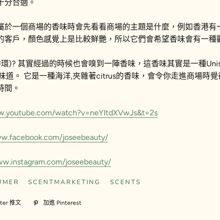
十分合適。
屬於一個商場的香味時會先看看商場的主題是什麼，例如香港有
的客戶，顏色感覺上是比較鮮艷，所以它們會希望香味會有一種
(中環)? 其實經過的時候也會嗅到一陣香味，這香味其實是一種Uni
的味道。 它是一種海洋,夾雜著citrus的香味，會令你走進商場
時間。
ww.youtube.com/watch?v=neYItdXVwJs&t=2s
ww.facebook.com/joseebeauty/
ww.instagram.com/joseebeauty/
UMER
SCENTMARKETING
SCENTS
ter 推文
在
加進 Pinterest
加
Twitter
入