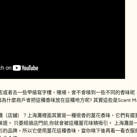
店或者去一些甲級寫字樓，賭場，會不會嗅到一些不同的香味呢
為什麼商戶會把這種香味放在這種地方呢? 其實這些是Scent Mar
灘（店舖）？上海灘裡面其實是一種很香的薑花香味，它們有擺
味道。 只要經過店門前,你就會被這種薑花味精吸引。 上海灘是
彩的品牌，所以它使用薑花這種香味，當你嗅下後再看一看衣服