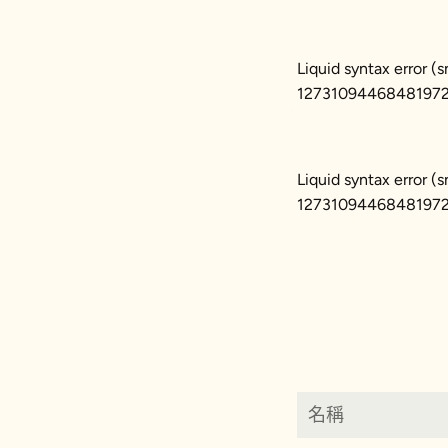
Liquid syntax error 
127310944684819722
Liquid syntax error 
127310944684819722
名
稱