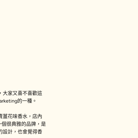
清新
鮮榨葡萄
純真
無花果樹
，大家又喜不喜歡這
keting的一種。
賣薑花味香水，店內
一個很典雅的品牌，是
的設計，也會覺得香