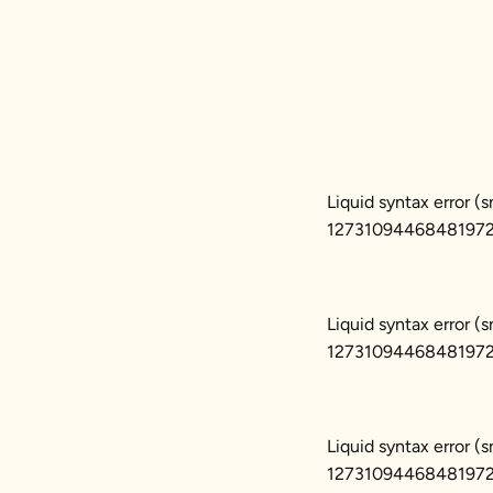
至
Facebook
Liquid syntax error 
127310944684819722
Liquid syntax error 
127310944684819722
Liquid syntax error 
127310944684819722