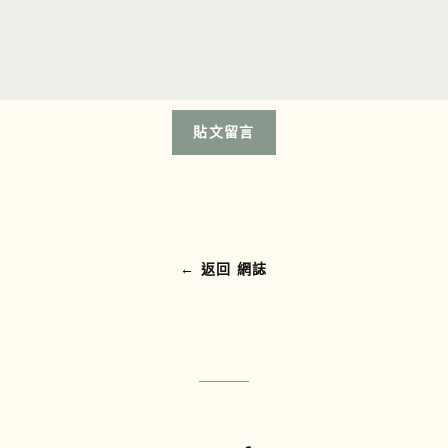
郵
件
← 返回 網誌‎