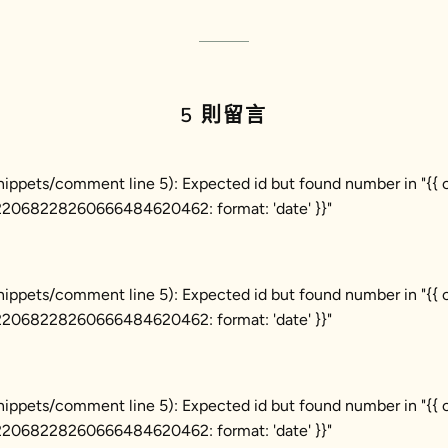
上
Pinterest
發
佈
推
文
5 則留言
(snippets/comment line 5): Expected id but found number in "{{
068228260666484620462: format: 'date' }}"
(snippets/comment line 5): Expected id but found number in "{{
068228260666484620462: format: 'date' }}"
(snippets/comment line 5): Expected id but found number in "{{
068228260666484620462: format: 'date' }}"