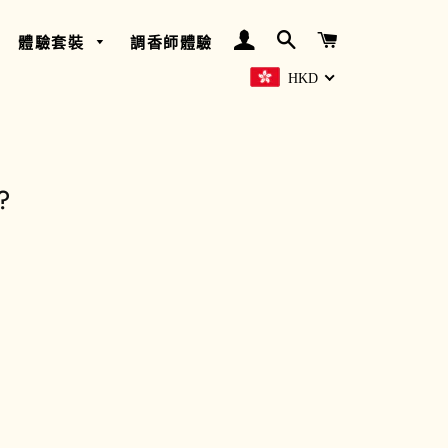
登入
搜尋
購物車
體驗套裝
調香師體驗
HKD
?
沉香 - 守護
天使
欖香 & 香橙
簡樸 - 沉香
白玫瑰
苦橙 & 檸檬
甜睡