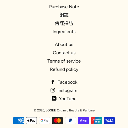
Purchase Note
網誌
傳謀採訪
Ingredients
About us
Contact us
Terms of service
Refund policy
Facebook
Instagram
YouTube
© 2026,
JOSEE Organic Beauty & Perfume
付
款