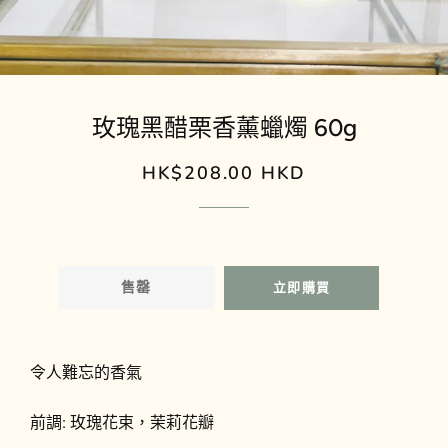
玫瑰黑醋栗香薰蠟燭 60g
HK$208.00 HKD
定
售
價
價
售罄
立即購買
令人難忘的香氣
前調: 玫瑰花束，茉莉花瓣