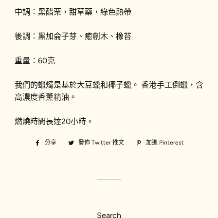
中調：黑醋栗，甜草藥，綠色熱帶
後調：黑加侖子芽、癒創木、橡苔
重量：60克
我們的蠟燭是基於大豆蠟和椰子蠟。 香港手工倒蠟，含
高濃度香薰精油。
燃燒時間長達20小時。
分享
分
發佈 Twitter 推文
在
加進 Pinterest
加
享
Twitter
入
至
上
Pinterest
Facebook
發
佈
推
文
Search