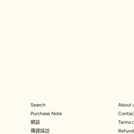
Search
About 
Purchase Note
Contac
網誌
Terms o
傳謀採訪
Refund 