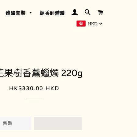
登入
搜尋
購物車
體驗套裝
調香師體驗
HKD
沉香 - 守護
天使
花果樹香薰蠟燭 220g
欖香 & 香橙
HK$330.00 HKD
定
售
簡樸 - 沉香
價
價
白玫瑰
苦橙 & 檸檬
售罄
甜睡