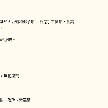
清新
鮮榨葡萄
純真
基於大豆蠟和椰子蠟。 香港手工倒蠟，含高
。
無花果樹
45小時。
，無花果葉
樹、玫瑰、紫羅蘭