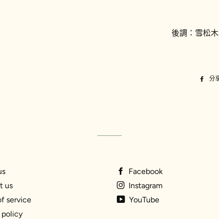
後調：雪松木
分
us
Facebook
t us
Instagram
f service
YouTube
policy