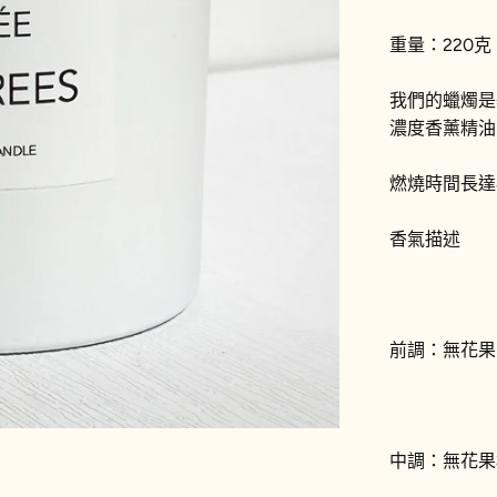
重量：220克
我們的蠟燭是
濃度香薰精油
燃燒時間長達
香氣描述
前調：無花果
中調：無花果