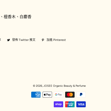
、檀香木、白麝香
享
分
發佈 Twitter 推文
在
加進 Pinterest
加
享
Twitter
入
至
上
Pinterest
Facebook
發
佈
推
文
© 2026,
JOSEE Organic Beauty & Perfume
付
款
方