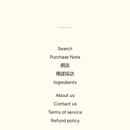
Search
Purchase Note
網誌
傳謀採訪
Ingredients
About us
Contact us
Terms of service
Refund policy