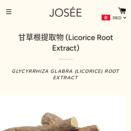
HKD
網站導覽
甘草根提取物 (Licorice Root
Extract)
GLYCYRRHIZA GLABRA (LICORICE) ROOT
EXTRACT