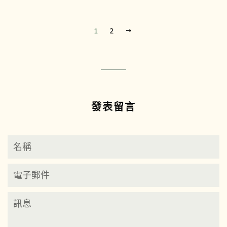
1
2
下
一
步
發表留言
名
稱
電
子
郵
訊
件
息