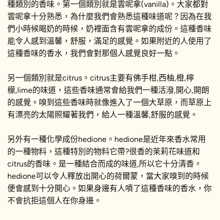
種類別的香味。第一個類別就是雲呢拿(vanilla)。大家都對
雲呢拿十分熟悉，為什麼我們會熟悉這種味道呢？因為在我
們小時候暍奶的時候，奶裡面含有雲呢拿的成份。這種香味
能令人感到溫馨，舒服，滿足的感覺。如果附近的人使用了
這種香味的香水，我們會對那個人感覺良好一點。
另一個類別就是citrus。citrus主要有佛手柑,西柚,橙,檸
檬,lime的味道，這些香味通常會給我們一種活潑,開心,開朗
的感覺。嗅到這些香味時就像進入了一個大草原，而草原上
有漂亮的太陽照耀著我們，給人一種溫馨,舒服的感覺。
另外有一種化學成份hedione。hedione是近年來香水常用
的一種物料，這種特別的物料它帶?很香的茉莉花味道和
citrus的香味。是一種結合而成的味道,所以它十分清香。
hedione可以令人釋放出開心的荷爾蒙，當大家嗅到的時候
便會感到十分開心。如果身邊有人噴了這種香味的香水，你
不會抗拒這個人在你身邊。